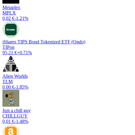
Metaplex
MPLX
0,02 €
-1.21%
iShares TIPS Bond Tokenized ETF (Ondo)
TIPon
95,21 €
+0.71%
Alien Worlds
TLM
0,00 €
-1.85%
Just a chill guy
CHILLGUY
0,01 €
-1.48%