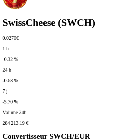
SwissCheese
(
SWCH
)
0,0270€
1 h
-0.32 %
24 h
-0.68 %
7 j
-5.70 %
Volume 24h
284 213,19 €
Convertisseur
SWCH
/EUR