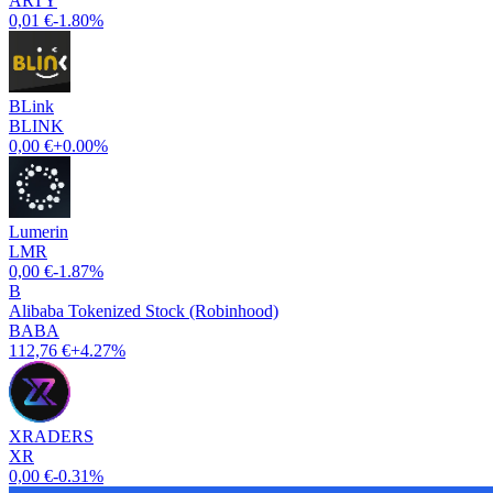
ARTY
0,01 €
-1.80%
BLink
BLINK
0,00 €
+0.00%
Lumerin
LMR
0,00 €
-1.87%
B
Alibaba Tokenized Stock (Robinhood)
BABA
112,76 €
+4.27%
XRADERS
XR
0,00 €
-0.31%