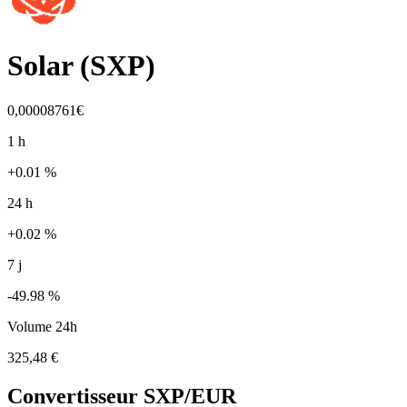
Solar
(
SXP
)
0,00008761€
1 h
+0.01 %
24 h
+0.02 %
7 j
-49.98 %
Volume 24h
325,48 €
Convertisseur
SXP
/EUR