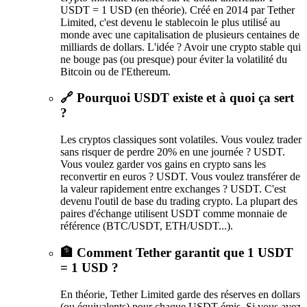
USDT = 1 USD (en théorie). Créé en 2014 par Tether
Limited, c'est devenu le stablecoin le plus utilisé au
monde avec une capitalisation de plusieurs centaines de
milliards de dollars. L'idée ? Avoir une crypto stable qui
ne bouge pas (ou presque) pour éviter la volatilité du
Bitcoin ou de l'Ethereum.
🔗 Pourquoi USDT existe et à quoi ça sert
?
Les cryptos classiques sont volatiles. Vous voulez trader
sans risquer de perdre 20% en une journée ? USDT.
Vous voulez garder vos gains en crypto sans les
reconvertir en euros ? USDT. Vous voulez transférer de
la valeur rapidement entre exchanges ? USDT. C'est
devenu l'outil de base du trading crypto. La plupart des
paires d'échange utilisent USDT comme monnaie de
référence (BTC/USDT, ETH/USDT...).
🏦 Comment Tether garantit que 1 USDT
= 1 USD ?
En théorie, Tether Limited garde des réserves en dollars
(ou équivalents) pour chaque USDT émis. Si vous avez