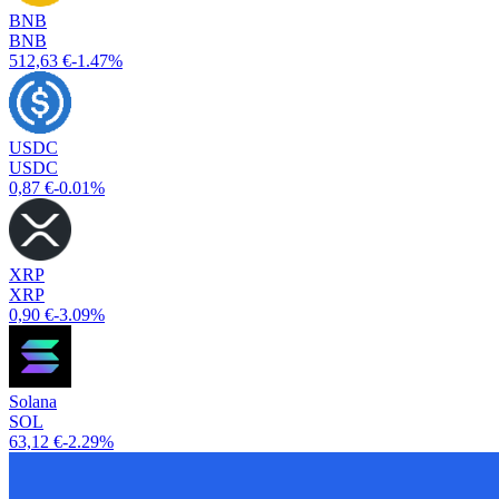
BNB
BNB
512,63 €
-1.47%
USDC
USDC
0,87 €
-0.01%
XRP
XRP
0,90 €
-3.09%
Solana
SOL
63,12 €
-2.29%