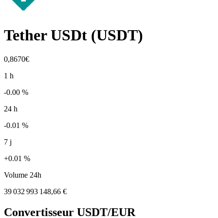
Tether USDt
(
USDT
)
0,8670€
1 h
-0.00 %
24 h
-0.01 %
7 j
+0.01 %
Volume 24h
39 032 993 148,66 €
Convertisseur
USDT
/EUR