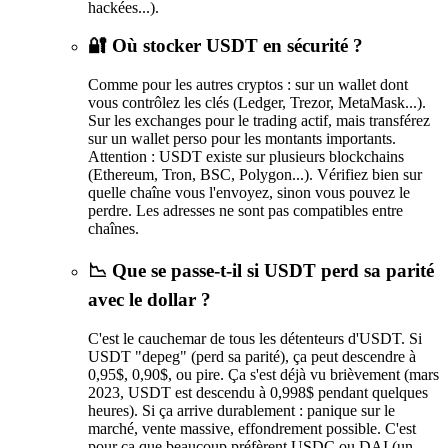
hackées...).
🔐 Où stocker USDT en sécurité ?
Comme pour les autres cryptos : sur un wallet dont
vous contrôlez les clés (Ledger, Trezor, MetaMask...).
Sur les exchanges pour le trading actif, mais transférez
sur un wallet perso pour les montants importants.
Attention : USDT existe sur plusieurs blockchains
(Ethereum, Tron, BSC, Polygon...). Vérifiez bien sur
quelle chaîne vous l'envoyez, sinon vous pouvez le
perdre. Les adresses ne sont pas compatibles entre
chaînes.
📉 Que se passe-t-il si USDT perd sa parité
avec le dollar ?
C'est le cauchemar de tous les détenteurs d'USDT. Si
USDT "depeg" (perd sa parité), ça peut descendre à
0,95$, 0,90$, ou pire. Ça s'est déjà vu brièvement (mars
2023, USDT est descendu à 0,998$ pendant quelques
heures). Si ça arrive durablement : panique sur le
marché, vente massive, effondrement possible. C'est
pour ça que beaucoup préfèrent USDC ou DAI (un