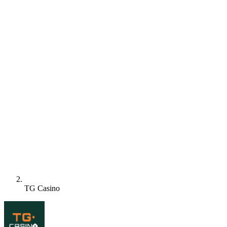
TG Casino