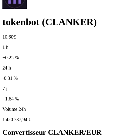
tokenbot
(
CLANKER
)
10,60€
1 h
+0.25 %
24 h
-0.31 %
7 j
+1.64 %
Volume 24h
1 420 737,94 €
Convertisseur
CLANKER
/EUR