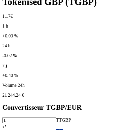
Tokenised GBP
(
TGBP
)
1,17€
1 h
+0.03 %
24 h
-0.02 %
7 j
+0.40 %
Volume 24h
21 244,24 €
Convertisseur
TGBP
/EUR
T
TGBP
⇄