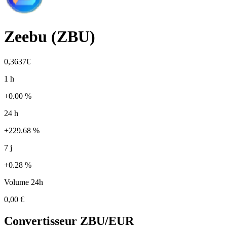
Zeebu
(
ZBU
)
0,3637€
1 h
+0.00 %
24 h
+229.68 %
7 j
+0.28 %
Volume 24h
0,00 €
Convertisseur
ZBU
/EUR