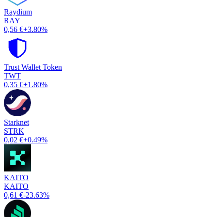
Raydium
RAY
0,56 €
+3.80%
Trust Wallet Token
TWT
0,35 €
+1.80%
Starknet
STRK
0,02 €
+0.49%
KAITO
KAITO
0,61 €
-23.63%