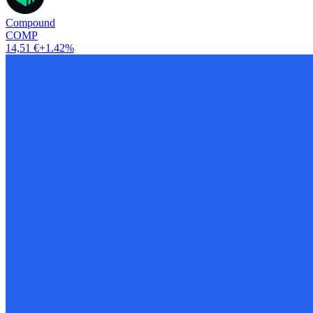
Compound
COMP
14,51 €
+1.42%