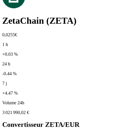
ZetaChain
(
ZETA
)
0,0255€
1 h
+0.03 %
24 h
-0.44 %
7 j
+4.47 %
Volume 24h
3 021 990,02 €
Convertisseur
ZETA
/EUR