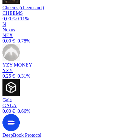
Cheems (cheems.pet)
CHEEMS
0,00 €
-0.11%
N
Nexus
NEX
0,00 €
+0.78%
YZY MONEY
YZY
0,25 €
+0.31%
Gala
GALA
0,00 €
+0.66%
DeepBook Protocol