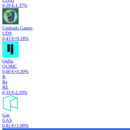
COAI
0,29 €
-1.37%
Undeads Games
UDS
0,43 €
+0.18%
Qubic
QUBIC
0,00 €
+0.39%
R
Re
RE
0,33 €
-2.19%
Gas
GAS
0,81 €
+1.06%