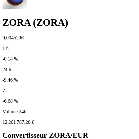
ZORA
(
ZORA
)
0,004529€
1 h
-0.14 %
24 h
-9.46 %
7 j
-6.68 %
Volume 24h
12 261 787,20 €
Convertisseur
ZORA
/EUR