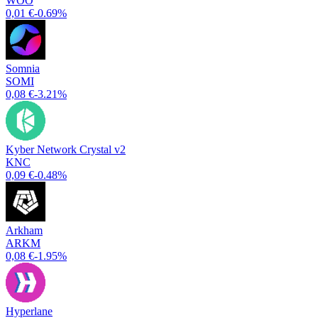
WOO
0,01 €
-0.69%
Somnia
SOMI
0,08 €
-3.21%
Kyber Network Crystal v2
KNC
0,09 €
-0.48%
Arkham
ARKM
0,08 €
-1.95%
Hyperlane