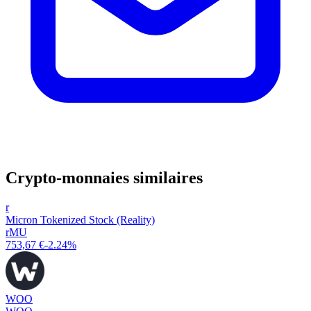
Crypto-monnaies similaires
r
Micron Tokenized Stock (Reality)
rMU
753,67 €
-2.24%
WOO