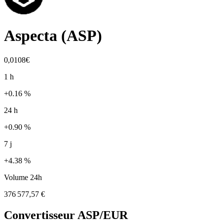
Aspecta
(
ASP
)
0,0108€
1 h
+0.16 %
24 h
+0.90 %
7 j
+4.38 %
Volume 24h
376 577,57 €
Convertisseur
ASP
/EUR