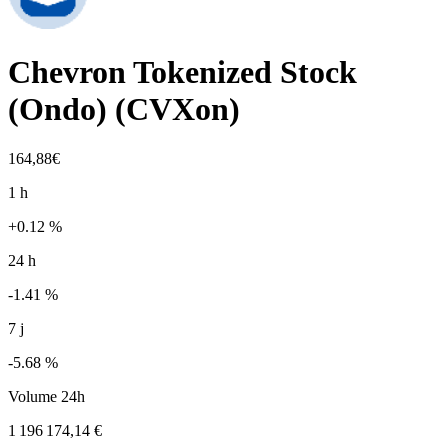
Chevron Tokenized Stock
(Ondo)
(
CVXon
)
164,88€
1 h
+0.12 %
24 h
-1.41 %
7 j
-5.68 %
Volume 24h
1 196 174,14 €