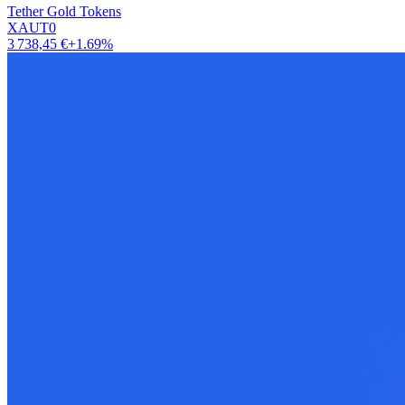
Tether Gold Tokens
XAUT0
3 738,45 €
+1.69%