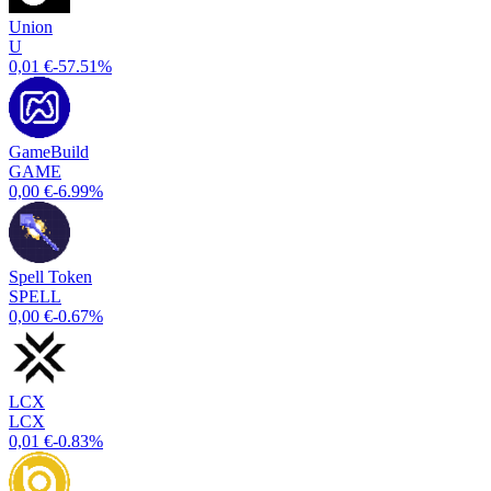
Union
U
0,01 €
-57.51%
GameBuild
GAME
0,00 €
-6.99%
Spell Token
SPELL
0,00 €
-0.67%
LCX
LCX
0,01 €
-0.83%