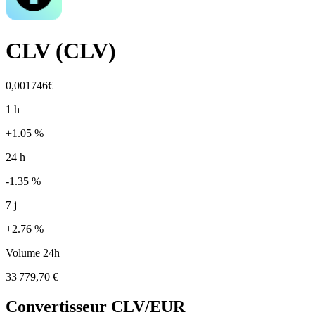
CLV
(
CLV
)
0,001746€
1 h
+1.05 %
24 h
-1.35 %
7 j
+2.76 %
Volume 24h
33 779,70 €
Convertisseur
CLV
/EUR