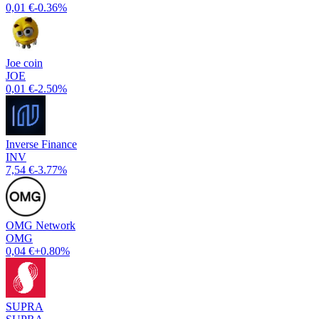
0,01 €
-0.36%
Joe coin
JOE
0,01 €
-2.50%
Inverse Finance
INV
7,54 €
-3.77%
OMG Network
OMG
0,04 €
+0.80%
SUPRA