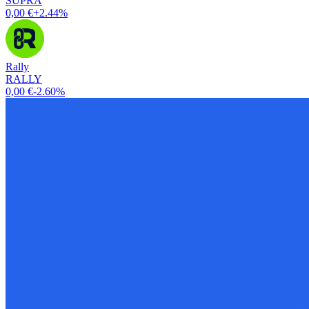
SUPRA
0,00 €
+2.44%
Rally
RALLY
0,00 €
-2.60%