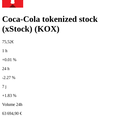
Coca-Cola tokenized stock
(xStock)
(
KOX
)
75,52€
1 h
+0.01 %
24 h
-2.27 %
7 j
+1.83 %
Volume 24h
63 694,90 €