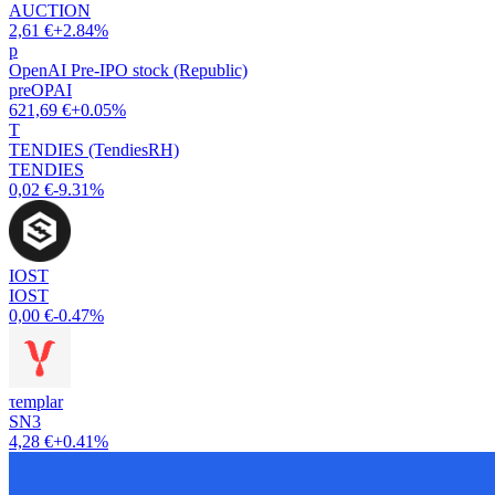
AUCTION
2,61 €
+2.84%
p
OpenAI Pre-IPO stock (Republic)
preOPAI
621,69 €
+0.05%
T
TENDIES (TendiesRH)
TENDIES
0,02 €
-9.31%
IOST
IOST
0,00 €
-0.47%
τemplar
SN3
4,28 €
+0.41%