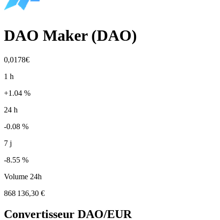
DAO Maker
(
DAO
)
0,0178€
1 h
+1.04 %
24 h
-0.08 %
7 j
-8.55 %
Volume 24h
868 136,30 €
Convertisseur
DAO
/EUR