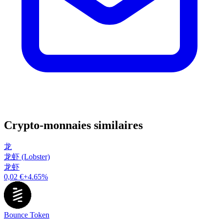
Crypto-monnaies similaires
龙
龙虾 (Lobster)
龙虾
0,02 €
+4.65%
Bounce Token