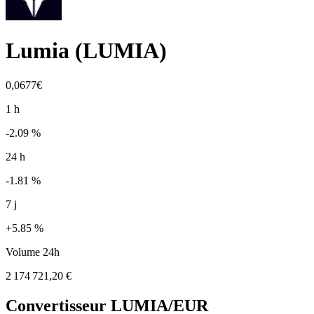
Lumia
(
LUMIA
)
0,0677€
1 h
-2.09 %
24 h
-1.81 %
7 j
+5.85 %
Volume 24h
2 174 721,20 €
Convertisseur
LUMIA
/EUR