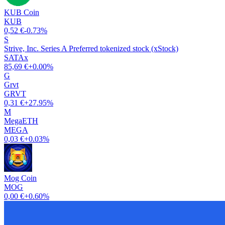
KUB Coin
KUB
0,52 €
-0.73%
S
Strive, Inc. Series A Preferred tokenized stock (xStock)
SATAx
85,69 €
+0.00%
G
Grvt
GRVT
0,31 €
+27.95%
M
MegaETH
MEGA
0,03 €
+0.03%
Mog Coin
MOG
0,00 €
+0.60%