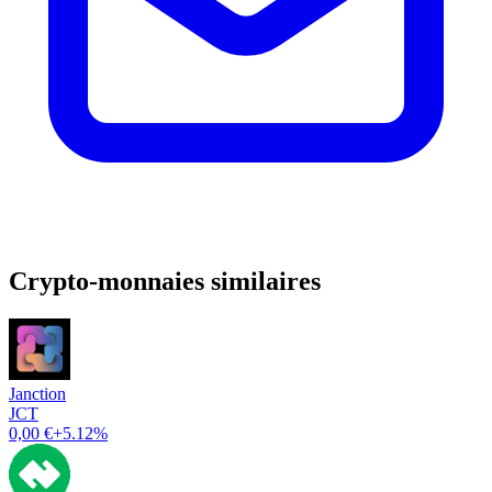
Crypto-monnaies similaires
Janction
JCT
0,00 €
+5.12%