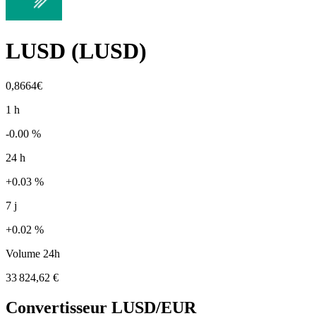
LUSD
(
LUSD
)
0,8664€
1 h
-0.00 %
24 h
+0.03 %
7 j
+0.02 %
Volume 24h
33 824,62 €
Convertisseur
LUSD
/EUR