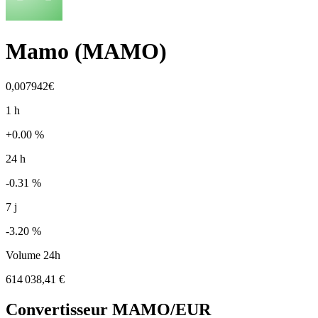
Mamo
(
MAMO
)
0,007942€
1 h
+0.00 %
24 h
-0.31 %
7 j
-3.20 %
Volume 24h
614 038,41 €
Convertisseur
MAMO
/EUR