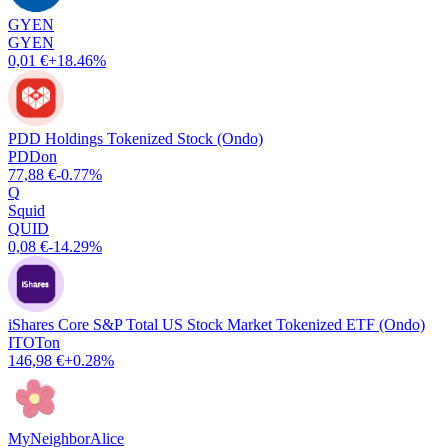
GYEN
GYEN
0,01 €
+18.46%
PDD Holdings Tokenized Stock (Ondo)
PDDon
77,88 €
-0.77%
Q
Squid
QUID
0,08 €
-14.29%
iShares Core S&P Total US Stock Market Tokenized ETF (Ondo)
ITOTon
146,98 €
+0.28%
MyNeighborAlice