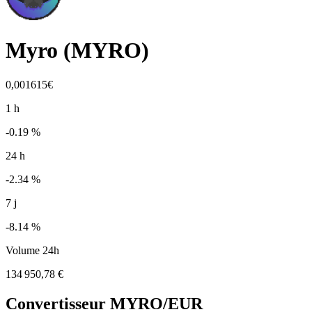
Myro
(
MYRO
)
0,001615€
1 h
-0.19 %
24 h
-2.34 %
7 j
-8.14 %
Volume 24h
134 950,78 €
Convertisseur
MYRO
/EUR