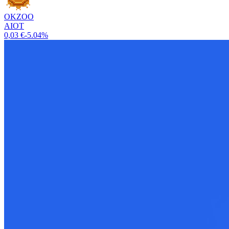
OKZOO
AIOT
0,03 €
-5.04%