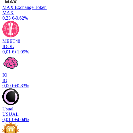
MAX Exchange Token
MAX
0,23 €
-0.62%
MEET48
IDOL
0,01 €
+1.09%
IQ
IQ
0,00 €
+0.83%
Usual
USUAL
0,01 €
+4.04%