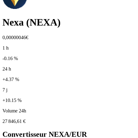
Nexa
(
NEXA
)
0,00000046€
1 h
-0.16 %
24 h
+4.37 %
7 j
+10.15 %
Volume 24h
27 846,61 €
Convertisseur
NEXA
/EUR