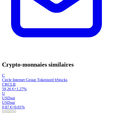
Crypto-monnaies similaires
C
Circle Internet Group Tokenized bStocks
CRCLB
59,26 €
+1.27%
U
USDsui
USDsui
0,87 €
+0.01%