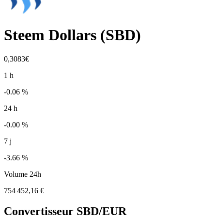
Steem Dollars
(
SBD
)
0,3083€
1 h
-0.06 %
24 h
-0.00 %
7 j
-3.66 %
Volume 24h
754 452,16 €
Convertisseur
SBD
/EUR