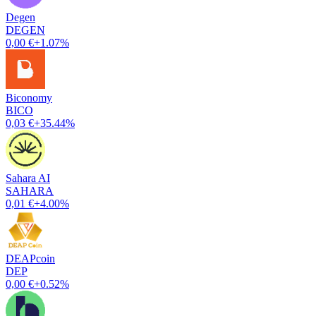
Degen
DEGEN
0,00 €
+1.07%
Biconomy
BICO
0,03 €
+35.44%
Sahara AI
SAHARA
0,01 €
+4.00%
DEAPcoin
DEP
0,00 €
+0.52%