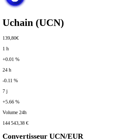
Uchain
(
UCN
)
139,80€
1 h
+0.01 %
24 h
-0.11 %
7 j
+5.66 %
Volume 24h
144 543,38 €
Convertisseur
UCN
/EUR