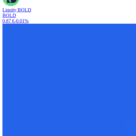
Liquity BOLD
BOLD
0,87 €
-0.01%