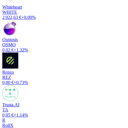
Whiteheart
WHITE
2 922,63 €
+0.00%
Osmosis
OSMO
0,02 €
+1.32%
Renzo
REZ
0,00 €
+0.73%
Trusta.AI
TA
0,05 €
+1.14%
R
RollX