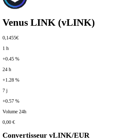
Venus LINK
(
vLINK
)
0,1455€
1 h
+0.45 %
24 h
+1.28 %
7 j
+0.57 %
Volume 24h
0,00 €
Convertisseur
vLINK
/EUR